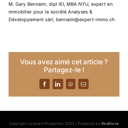
M. Gary Bennaim, dipl IEI, MBA NYU, expert en
immobilier pour la société Analyses &
Développement sàrl, bennaim@expert-immo.ch
Vous avez aimé cet article ?
Partagez-le !
Facebook
LinkedIn
WhatsApp
Email
Copyright Leonard Properties 2023 | Powered by
Realforce