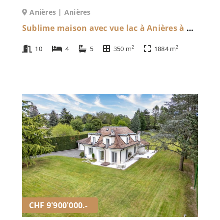
Anières | Anières
Sublime maison avec vue lac à Anières à Anières | Anières
2
2
10
4
5
350 m
1884 m
CHF 9'900'000.-