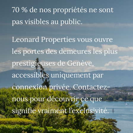
70 % de nos propriétés ne sont
pas visibles au public.
Leonard Properties vous ouvre
les portes des demeures les plus
prestigieuses de Genève,
accessibles uniquement par
connexion privée. Contactez-
nous pour découvrir ce que
signifie vraiment l’exclusivité.